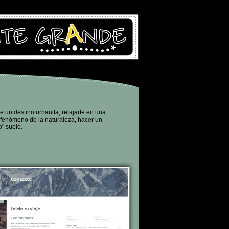
 un destino urbanita, relajarte en una
n fenómeno de la naturaleza, hacer un
o" suelo.