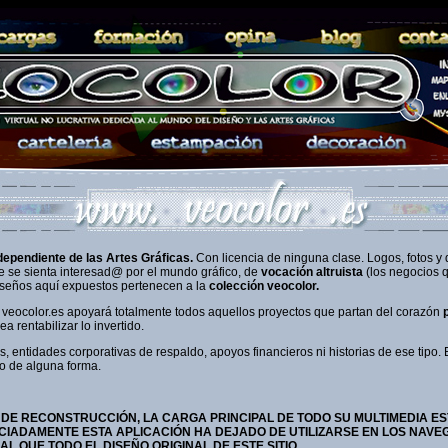
dependiente de las Artes Gráficas.
Con licencia de ninguna clase. Logos, fotos y 
 se sienta interesad@ por el mundo gráfico, de
vocación altruista
(los negocios 
diseños aquí expuestos pertenecen a la
colección veocolor.
 veocolor.es apoyará totalmente todos aquellos proyectos que partan del corazón
 rentabilizar lo invertido.
s, entidades corporativas de respaldo, apoyos financieros ni historias de ese tipo
lo de alguna forma.
DE RECONSTRUCCIÓN, LA CARGA PRINCIPAL DE TODO SU MULTIMEDIA E
IADAMENTE ESTA APLICACIÓN HA DEJADO DE UTILIZARSE EN LOS NAV
UAL QUE TODO EL DISEÑO ORIGINAL DE ESTE SITIO.