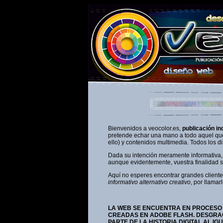
Bienvenidos a veocolor.es,
publicación in
pretende echar una mano a todo aquel que
ello) y contenidos multimedia. Todos los 
Dada su intención meramente informativa,
aunque evidentemente, vuestra finalidad sea
Aquí no esperes encontrar grandes cliente
informativo alternativo
creativo
, por llamar
LA WEB SE ENCUENTRA EN PROCESO 
CREADAS EN ADOBE FLASH. DESGRAC
PARTE DE LA HISTORIA DIGITAL AL IG