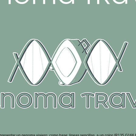
resentar un genoma viajero; como base: lineas sencillas, a un color (R135 G166 B1