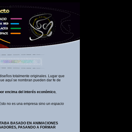
diseños totalmente originales. Lugar que
que aquí se nombran pueden dar fe de
por encima del interés económico
,
. Esto no es una empresa sino un
espacio
STABA BASADO EN ANIMACIONES
EGADORES, PASANDO A FORMAR